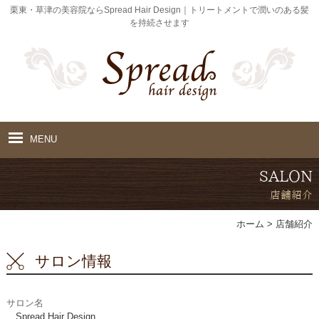
栗東・草津の美容院ならSpread Hair Design｜トリートメントで潤いのある髪
を持続させます
MENU
ホーム
SALON
店舗紹介
初めての方へ
ホーム
>
店舗紹介
メニュー
サロン情報
商品紹介
アクセス
サロン名
Spread Hair Design